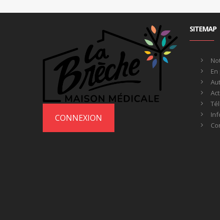
SITEMAP
No
En 
Au
Act
Té
Inf
CONNEXION
Co