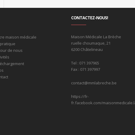
CONTACTEZ-NOUS!
Maison Médicale La Brèche
tre maison médicale
ruelle choumaque, 21
pratique
6200 Châtelineau
tour de nous
ivités
Tel : 071 397965
léchargement
Fax : 071 397997
os
ntact
contact@mmlabreche.be
https://fr-
fr.facebook.com/maisonmedicale.